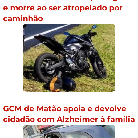
e morre ao ser atropelado por
caminhão
GCM de Matão apoia e devolve
cidadão com Alzheimer à família