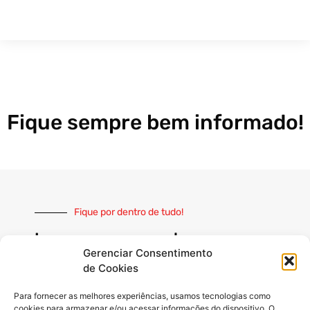
Fique sempre bem informado!
Fique por dentro de tudo!
Inscreva-se e receba nossas
notícias sempre atualizadas
Gerenciar Consentimento
de Cookies
Para fornecer as melhores experiências, usamos tecnologias como
cookies para armazenar e/ou acessar informações do dispositivo. O