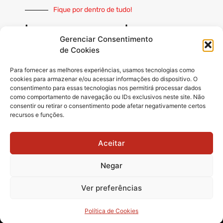
Fique por dentro de tudo!
Inscreva-se e receba nossas
notícias sempre atualizadas
Gerenciar Consentimento
de Cookies
Para fornecer as melhores experiências, usamos tecnologias como
cookies para armazenar e/ou acessar informações do dispositivo. O
consentimento para essas tecnologias nos permitirá processar dados
como comportamento de navegação ou IDs exclusivos neste site. Não
INSCREVER
consentir ou retirar o consentimento pode afetar negativamente certos
recursos e funções.
Siga-nos
Aceitar
Negar
Ver preferências
© 2025 Matãonet -
Todos os direitos reservados.
Política de Cookies