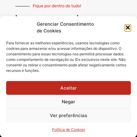
Fique por dentro de tudo!
Inscreva-se e receba nossas
notícias sempre atualizadas
Gerenciar Consentimento
de Cookies
Para fornecer as melhores experiências, usamos tecnologias como
cookies para armazenar e/ou acessar informações do dispositivo. O
consentimento para essas tecnologias nos permitirá processar dados
como comportamento de navegação ou IDs exclusivos neste site. Não
INSCREVER
consentir ou retirar o consentimento pode afetar negativamente certos
recursos e funções.
Siga-nos
Aceitar
Negar
Ver preferências
© 2025 Matãonet -
Todos os direitos reservados.
Política de Cookies