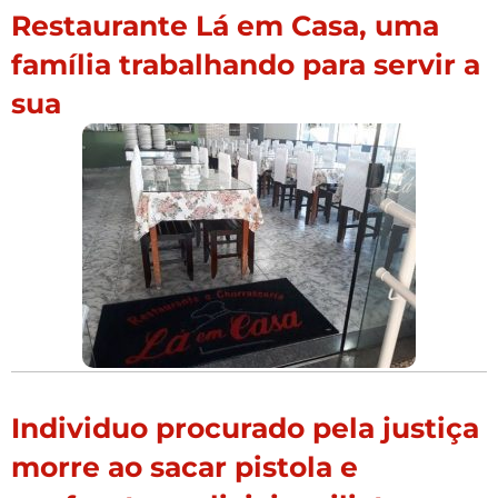
Restaurante Lá em Casa, uma
família trabalhando para servir a
sua
Individuo procurado pela justiça
morre ao sacar pistola e