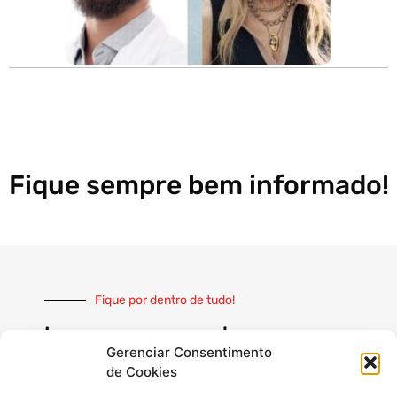
Fique sempre bem informado!
Fique por dentro de tudo!
Inscreva-se e receba nossas
notícias sempre atualizadas
Gerenciar Consentimento
de Cookies