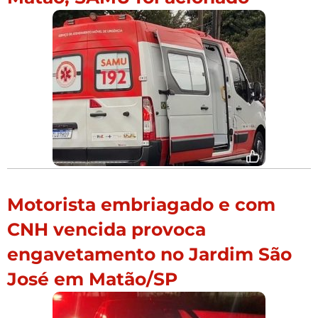
Motorista embriagado e com
CNH vencida provoca
engavetamento no Jardim São
José em Matão/SP