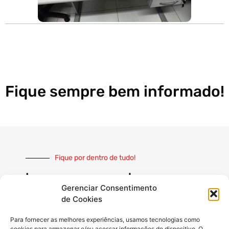
Fique sempre bem informado!
Fique por dentro de tudo!
Inscreva-se e receba nossas
notícias sempre atualizadas
Gerenciar Consentimento
de Cookies
Para fornecer as melhores experiências, usamos tecnologias como
cookies para armazenar e/ou acessar informações do dispositivo. O