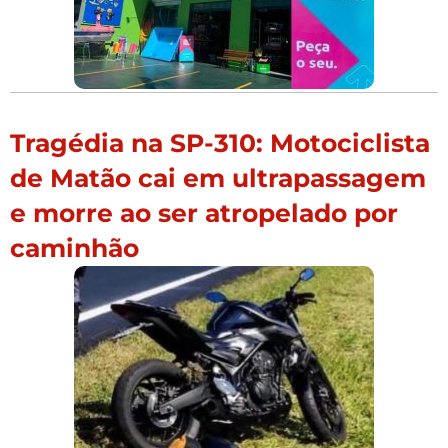
Tragédia na SP-310: Motociclista
de Matão cai em ultrapassagem
e morre ao ser atropelado por
caminhão