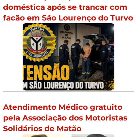
doméstica após se trancar com
facão em São Lourenço do Turvo
Atendimento Médico gratuito
pela Associação dos Motoristas
Solidários de Matão