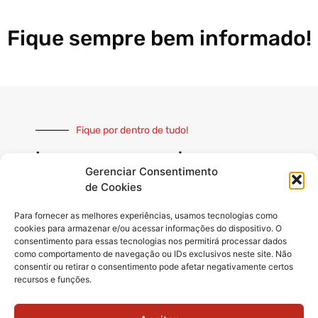
Fique sempre bem informado!
Fique por dentro de tudo!
Inscreva-se e receba nossas
notícias sempre atualizadas
Gerenciar Consentimento
de Cookies
Para fornecer as melhores experiências, usamos tecnologias como
cookies para armazenar e/ou acessar informações do dispositivo. O
consentimento para essas tecnologias nos permitirá processar dados
como comportamento de navegação ou IDs exclusivos neste site. Não
INSCREVER
consentir ou retirar o consentimento pode afetar negativamente certos
recursos e funções.
Siga-nos