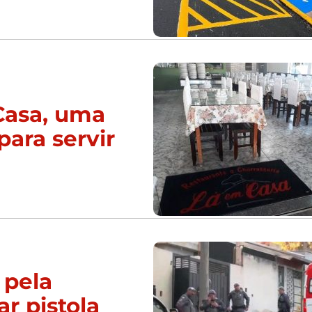
Casa, uma
para servir
 pela
ar pistola