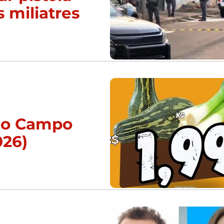
s miliatres
 do Campo
026)