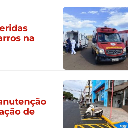
eridas
arros na
manutenção
zação de