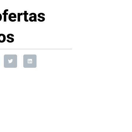
fertas
os