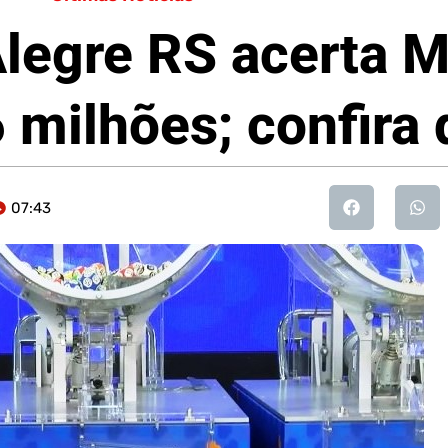
Alegre RS acerta 
 milhões; confira
07:43