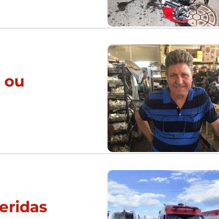
r ou
eridas