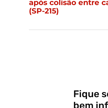
após colisão entre c
(SP-215)
Fique 
bem in