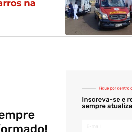
arros na
Fique por dentro 
Inscreva-se e r
sempre atualiz
sempre
formado!