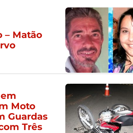
o – Matão
urvo
 em
am Moto
am Guardas
com Três