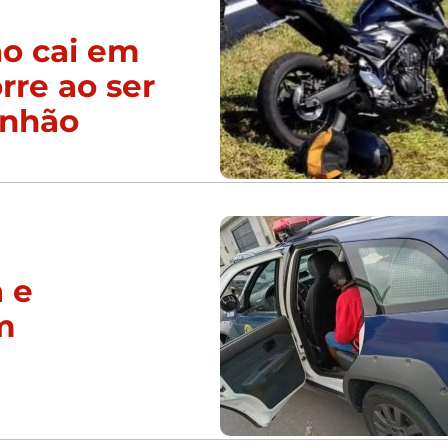
ão cai em
re ao ser
inhão
 e
m