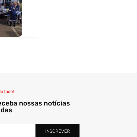
de tudo!
eceba nossas notícias
adas
INSCREVER