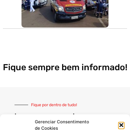
Fique sempre bem informado!
Fique por dentro de tudo!
Inscreva-se e receba nossas
notícias sempre atualizadas
Gerenciar Consentimento
de Cookies