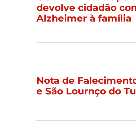
devolve cidadão co
Alzheimer à família
Nota de Faleciment
e São Lournço do T