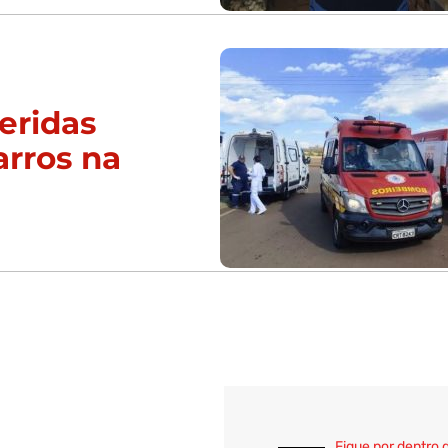
eridas
arros na
Fique por dentro 