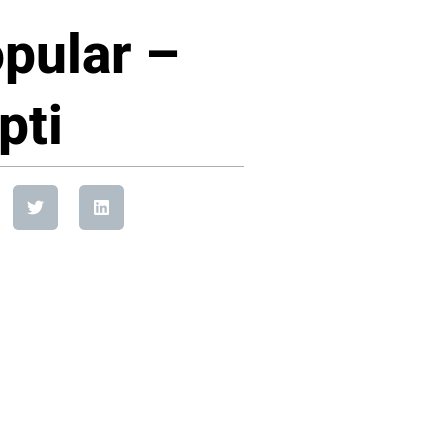
pular –
pti