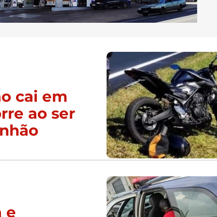
ão cai em
re ao ser
inhão
 e