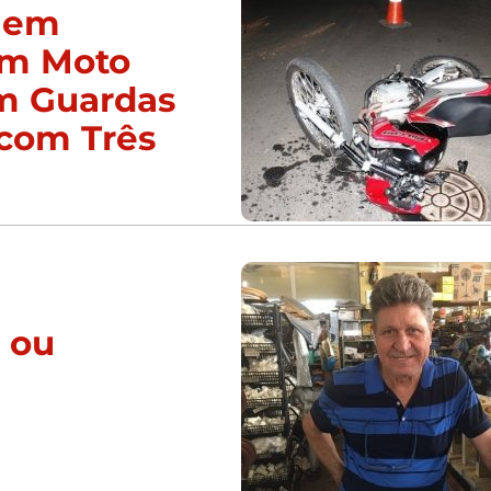
 em
am Moto
am Guardas
com Três
r ou