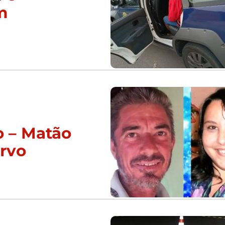
m
o – Matão
urvo