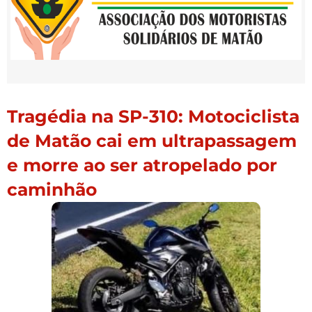
Tragédia na SP-310: Motociclista
de Matão cai em ultrapassagem
e morre ao ser atropelado por
caminhão