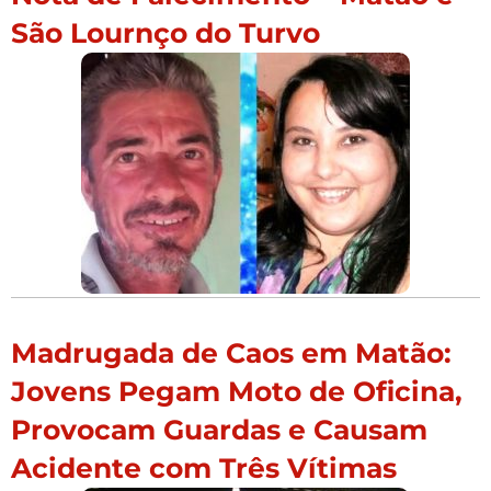
São Lournço do Turvo
Madrugada de Caos em Matão:
Jovens Pegam Moto de Oficina,
Provocam Guardas e Causam
Acidente com Três Vítimas