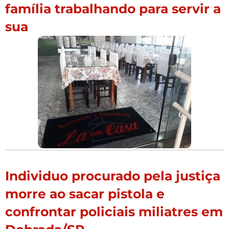
família trabalhando para servir a
sua
Individuo procurado pela justiça
morre ao sacar pistola e
confrontar policiais miliatres em