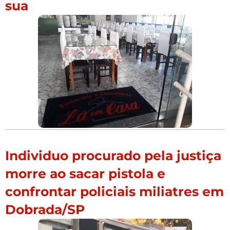
sua
Individuo procurado pela justiça
morre ao sacar pistola e
confrontar policiais miliatres em
Dobrada/SP