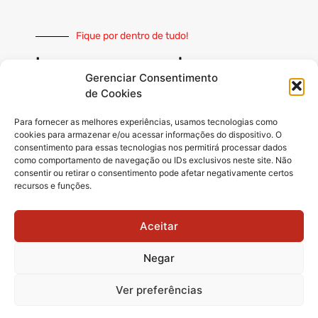
Fique por dentro de tudo!
Inscreva-se e receba nossas
notícias sempre atualizadas
Gerenciar Consentimento
de Cookies
Para fornecer as melhores experiências, usamos tecnologias como
cookies para armazenar e/ou acessar informações do dispositivo. O
consentimento para essas tecnologias nos permitirá processar dados
como comportamento de navegação ou IDs exclusivos neste site. Não
INSCREVER
consentir ou retirar o consentimento pode afetar negativamente certos
recursos e funções.
Siga-nos
Aceitar
Negar
Ver preferências