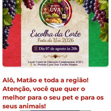
Alô, Matão e toda a região!
Atenção, você que quer o
melhor para o seu pet e para os
seus animais!