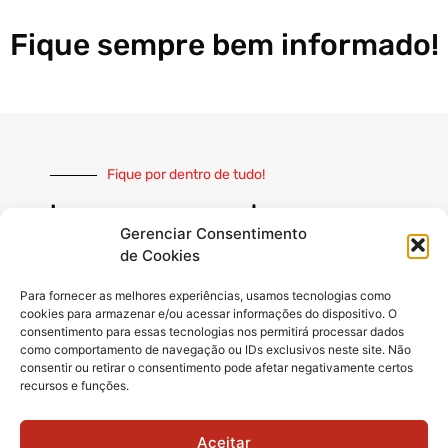
Fique sempre bem informado!
Fique por dentro de tudo!
Inscreva-se e receba nossas
notícias sempre atualizadas
Gerenciar Consentimento
de Cookies
Para fornecer as melhores experiências, usamos tecnologias como
cookies para armazenar e/ou acessar informações do dispositivo. O
consentimento para essas tecnologias nos permitirá processar dados
como comportamento de navegação ou IDs exclusivos neste site. Não
INSCREVER
consentir ou retirar o consentimento pode afetar negativamente certos
recursos e funções.
Siga-nos
Aceitar