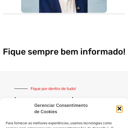
Fique sempre bem informado!
Fique por dentro de tudo!
Inscreva-se e receba nossas
notícias sempre atualizadas
Gerenciar Consentimento
de Cookies
Para fornecer as melhores experiências, usamos tecnologias como