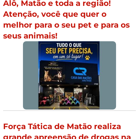
Alô, Matão e toda a região!
Atenção, você que quer o
melhor para o seu pet e para os
seus animais!
Força Tática de Matão realiza
grande apreensão de drogas na