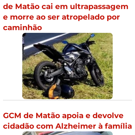
de Matão cai em ultrapassagem
e morre ao ser atropelado por
caminhão
GCM de Matão apoia e devolve
cidadão com Alzheimer à família