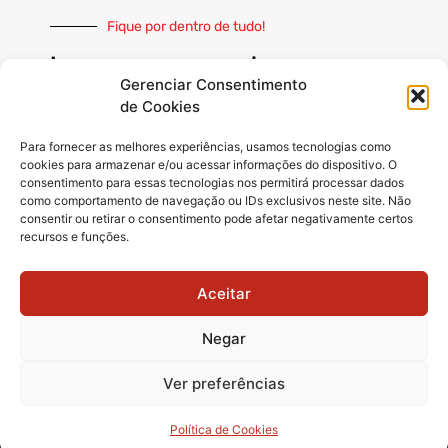
Fique por dentro de tudo!
Inscreva-se e receba nossas
notícias sempre atualizadas
Gerenciar Consentimento
de Cookies
Para fornecer as melhores experiências, usamos tecnologias como
cookies para armazenar e/ou acessar informações do dispositivo. O
consentimento para essas tecnologias nos permitirá processar dados
como comportamento de navegação ou IDs exclusivos neste site. Não
INSCREVER
consentir ou retirar o consentimento pode afetar negativamente certos
recursos e funções.
Siga-nos
Aceitar
Negar
Ver preferências
© 2025 Matãonet -
Todos os direitos reservados.
Política de Cookies