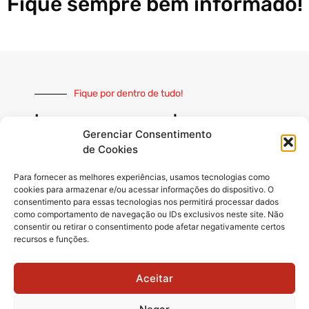
Fique sempre bem informado!
Fique por dentro de tudo!
Inscreva-se e receba nossas
notícias sempre atualizadas
Gerenciar Consentimento
de Cookies
Para fornecer as melhores experiências, usamos tecnologias como
cookies para armazenar e/ou acessar informações do dispositivo. O
consentimento para essas tecnologias nos permitirá processar dados
como comportamento de navegação ou IDs exclusivos neste site. Não
INSCREVER
consentir ou retirar o consentimento pode afetar negativamente certos
recursos e funções.
Siga-nos
Aceitar