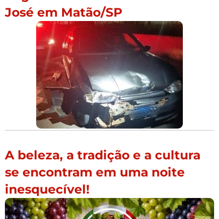
José em Matão/SP
A beleza, a tradição e a cultura
se encontram em uma noite
inesquecível!