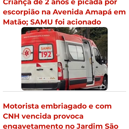
Criança de 2 anos é picada por
escorpião na Avenida Amapá em
Matão; SAMU foi acionado
Motorista embriagado e com
CNH vencida provoca
engavetamento no Jardim São