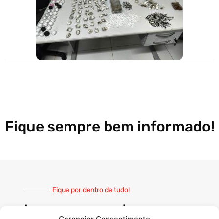
Fique sempre bem informado!
Fique por dentro de tudo!
Inscreva-se e receba nossas
Gerenciar Consentimento