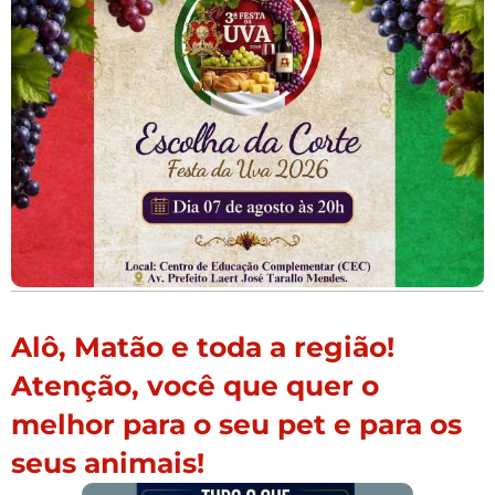
Alô, Matão e toda a região!
Atenção, você que quer o
melhor para o seu pet e para os
seus animais!