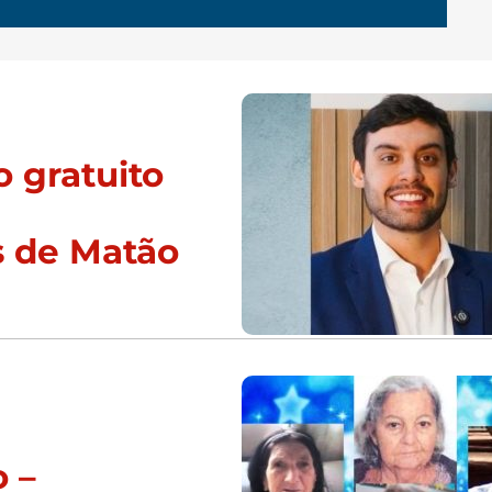
 gratuito
s de Matão
 –