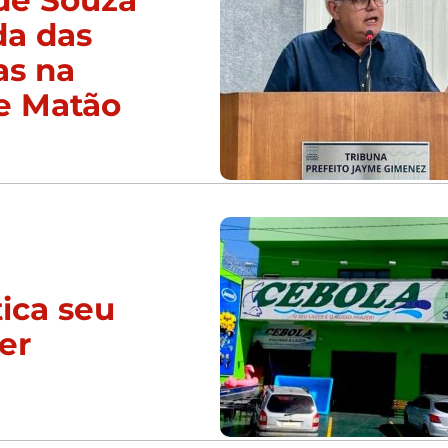
da das
as na
e Matão
ica seu
er