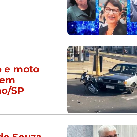
o e moto
 em
ão/SP
de Souza