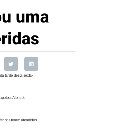
ou uma
eridas
a tarde desta sexta-
capotou.
Além do
feridos foram atendidos