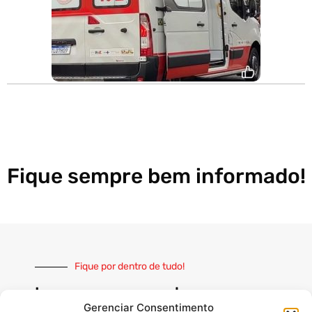
Fique sempre bem informado!
Fique por dentro de tudo!
Inscreva-se e receba nossas
notícias sempre atualizadas
Gerenciar Consentimento