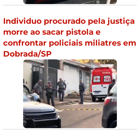
Individuo procurado pela justiça
morre ao sacar pistola e
confrontar policiais miliatres em
Dobrada/SP