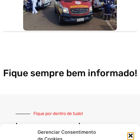
Fique sempre bem informado!
Fique por dentro de tudo!
Inscreva-se e receba nossas
notícias sempre atualizadas
Gerenciar Consentimento
de Cookies