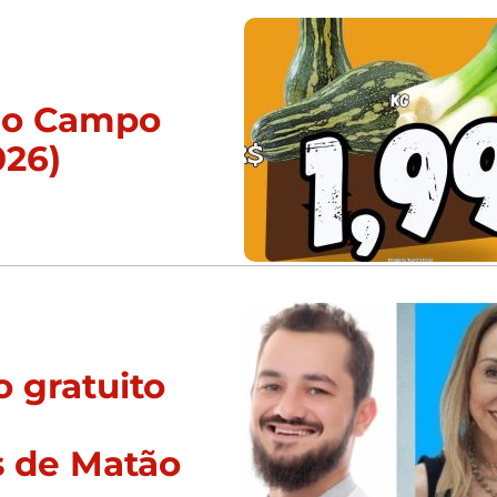
 do Campo
026)
 gratuito
s de Matão