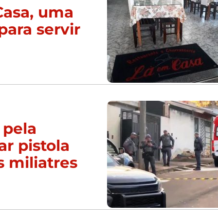
Casa, uma
para servir
 pela
ar pistola
s miliatres