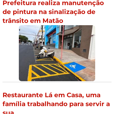
Prefeitura realiza manutenção
de pintura na sinalização de
trânsito em Matão
Restaurante Lá em Casa, uma
família trabalhando para servir a
sua