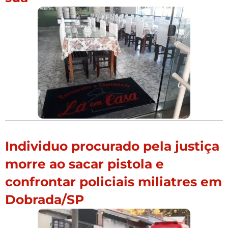
Individuo procurado pela justiça
morre ao sacar pistola e
confrontar policiais miliatres em
Dobrada/SP