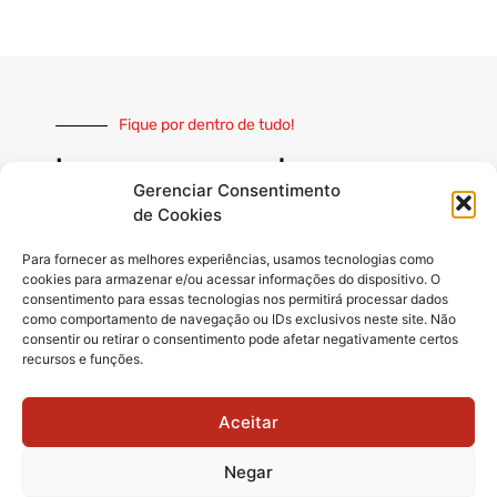
Fique por dentro de tudo!
Inscreva-se e receba nossas
notícias sempre atualizadas
Gerenciar Consentimento
de Cookies
Para fornecer as melhores experiências, usamos tecnologias como
cookies para armazenar e/ou acessar informações do dispositivo. O
consentimento para essas tecnologias nos permitirá processar dados
como comportamento de navegação ou IDs exclusivos neste site. Não
INSCREVER
consentir ou retirar o consentimento pode afetar negativamente certos
recursos e funções.
Siga-nos
Aceitar
Negar