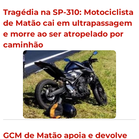
Tragédia na SP-310: Motociclista
de Matão cai em ultrapassagem
e morre ao ser atropelado por
caminhão
GCM de Matão apoia e devolve