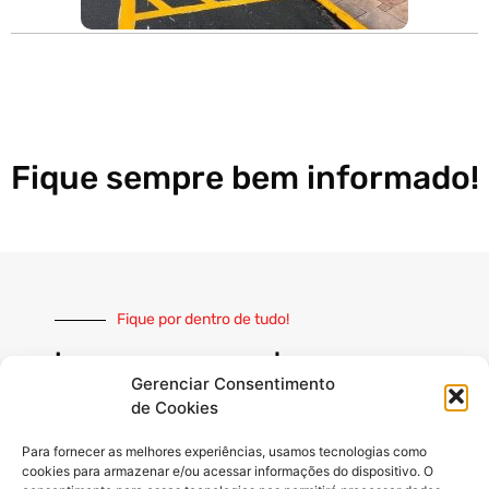
Fique sempre bem informado!
Fique por dentro de tudo!
Inscreva-se e receba nossas
notícias sempre atualizadas
Gerenciar Consentimento
de Cookies
Para fornecer as melhores experiências, usamos tecnologias como
cookies para armazenar e/ou acessar informações do dispositivo. O