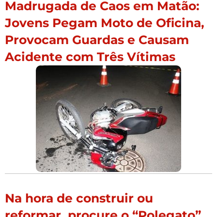
Madrugada de Caos em Matão:
Jovens Pegam Moto de Oficina,
Provocam Guardas e Causam
Acidente com Três Vítimas
Na hora de construir ou
reformar, procure o “Polegato”