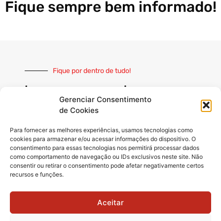
Fique sempre bem informado!
Fique por dentro de tudo!
Inscreva-se e receba nossas
notícias sempre atualizadas
Gerenciar Consentimento
de Cookies
Para fornecer as melhores experiências, usamos tecnologias como
cookies para armazenar e/ou acessar informações do dispositivo. O
consentimento para essas tecnologias nos permitirá processar dados
como comportamento de navegação ou IDs exclusivos neste site. Não
INSCREVER
consentir ou retirar o consentimento pode afetar negativamente certos
recursos e funções.
Siga-nos
Aceitar