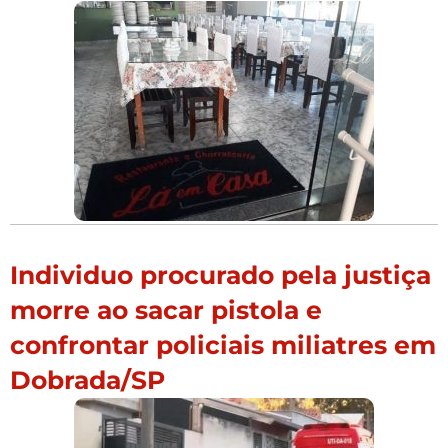
Individuo procurado pela justiça
morre ao sacar pistola e
confrontar policiais miliatres em
Dobrada/SP