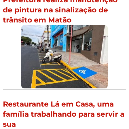
de pintura na sinalização de
trânsito em Matão
Restaurante Lá em Casa, uma
família trabalhando para servir a
sua