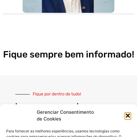
Fique sempre bem informado!
Fique por dentro de tudo!
Inscreva-se e receba nossas
notícias sempre atualizadas
Gerenciar Consentimento
de Cookies
Para fornecer as melhores experiências, usamos tecnologias como
cookies para armazenar e/ou acessar informações do dispositivo. O