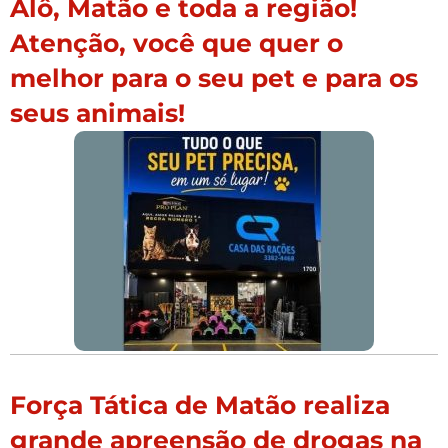
Alô, Matão e toda a região!
Atenção, você que quer o
melhor para o seu pet e para os
seus animais!
Força Tática de Matão realiza
grande apreensão de drogas na