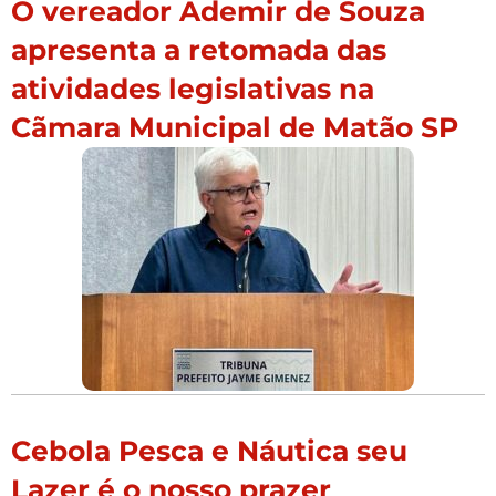
O vereador Ademir de Souza
apresenta a retomada das
atividades legislativas na
Cãmara Municipal de Matão SP
Cebola Pesca e Náutica seu
Lazer é o nosso prazer