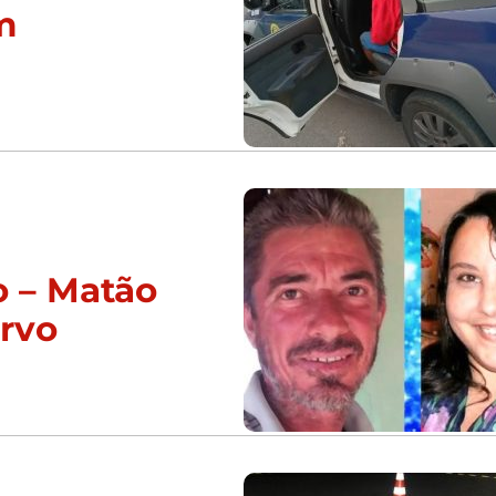
m
o – Matão
urvo