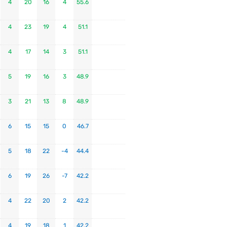
4
20
16
4
55.6
4
23
19
4
51.1
4
17
14
3
51.1
5
19
16
3
48.9
3
21
13
8
48.9
6
15
15
0
46.7
5
18
22
-4
44.4
6
19
26
-7
42.2
4
22
20
2
42.2
4
19
18
1
42.2