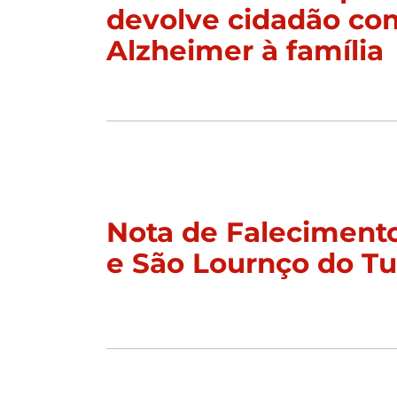
devolve cidadão co
Alzheimer à família
Nota de Faleciment
e São Lournço do T