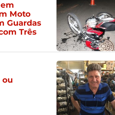
 em
am Moto
am Guardas
com Três
r ou