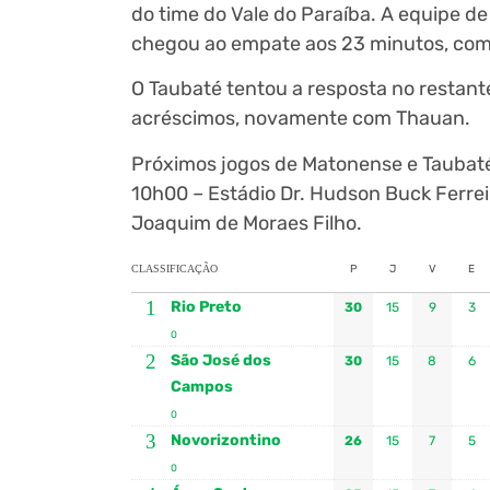
do time do Vale do Paraíba. A equipe d
chegou ao empate aos 23 minutos, com
O Taubaté tentou a resposta no restan
acréscimos, novamente com Thauan.
Próximos jogos de Matonense e Taubaté
10h00 – Estádio Dr. Hudson Buck Ferrei
Joaquim de Moraes Filho.
CLASSIFICAÇÃO
P
J
V
E
1
Rio Preto
30
15
9
3
0
2
São José dos
30
15
8
6
Campos
0
3
Novorizontino
26
15
7
5
0