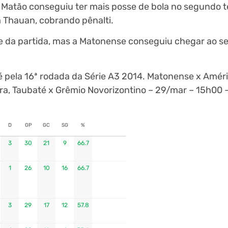
e Matão conseguiu ter mais posse de bola no segundo 
 Thauan, cobrando pênalti.
te da partida, mas a Matonense conseguiu chegar ao s
 pela 16ª rodada da Série A3 2014. Matonense x Amér
ra, Taubaté x Grêmio Novorizontino – 29/mar – 15h00 
D
GP
GC
SG
%
3
30
21
9
66.7
1
26
10
16
66.7
3
29
17
12
57.8