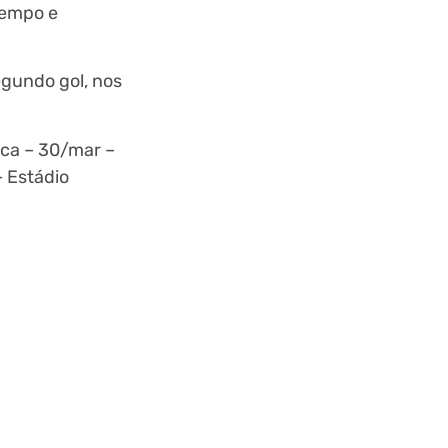
tempo e
egundo gol, nos
ica – 30/mar –
– Estádio