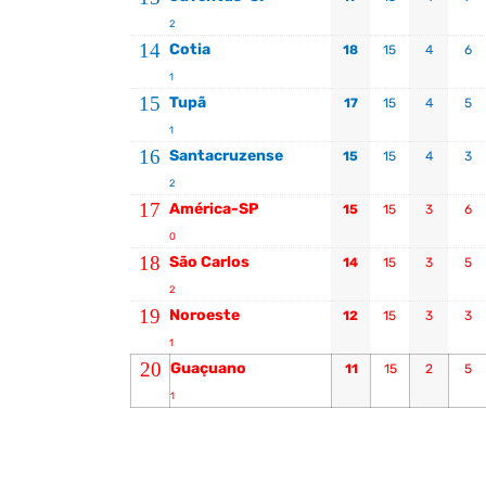
2
14
Cotia
18
15
4
6
1
15
Tupã
17
15
4
5
1
16
Santacruzense
15
15
4
3
2
17
América-SP
15
15
3
6
0
18
São Carlos
14
15
3
5
2
19
Noroeste
12
15
3
3
1
20
Guaçuano
11
15
2
5
1