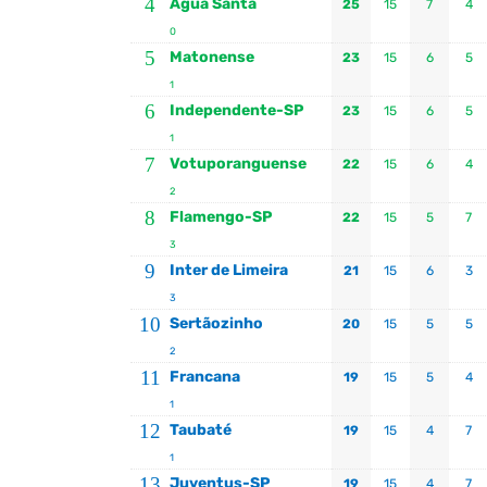
4
Água Santa
25
15
7
4
0
5
Matonense
23
15
6
5
1
6
Independente-SP
23
15
6
5
1
7
Votuporanguense
22
15
6
4
2
8
Flamengo-SP
22
15
5
7
3
9
Inter de Limeira
21
15
6
3
3
10
Sertãozinho
20
15
5
5
2
11
Francana
19
15
5
4
1
12
Taubaté
19
15
4
7
1
13
Juventus-SP
19
15
4
7