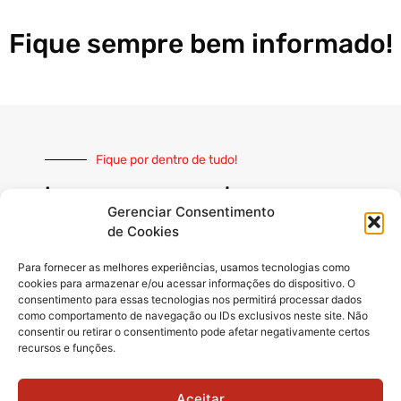
Fique sempre bem informado!
Fique por dentro de tudo!
Inscreva-se e receba nossas
notícias sempre atualizadas
Gerenciar Consentimento
de Cookies
Para fornecer as melhores experiências, usamos tecnologias como
cookies para armazenar e/ou acessar informações do dispositivo. O
consentimento para essas tecnologias nos permitirá processar dados
como comportamento de navegação ou IDs exclusivos neste site. Não
INSCREVER
consentir ou retirar o consentimento pode afetar negativamente certos
recursos e funções.
Siga-nos
Aceitar