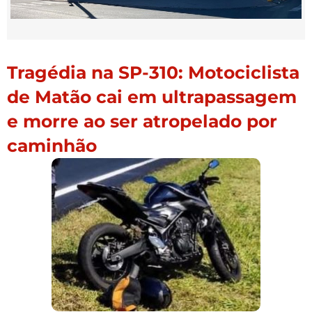
Tragédia na SP-310: Motociclista
de Matão cai em ultrapassagem
e morre ao ser atropelado por
caminhão