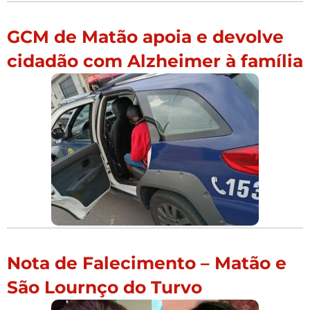
GCM de Matão apoia e devolve
cidadão com Alzheimer à família
Nota de Falecimento – Matão e
São Lournço do Turvo