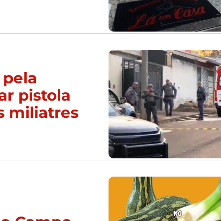
 pela
ar pistola
s miliatres