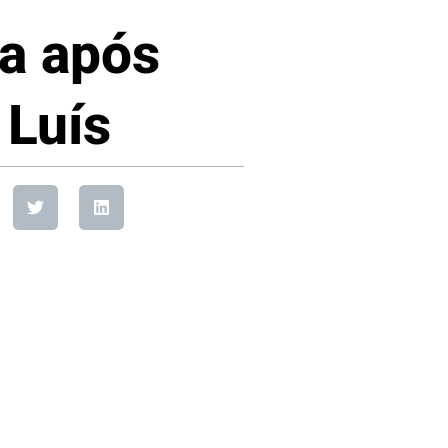
ta após
 Luís