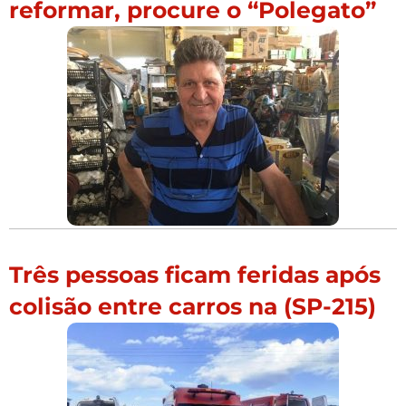
reformar, procure o “Polegato”
Três pessoas ficam feridas após
colisão entre carros na (SP-215)