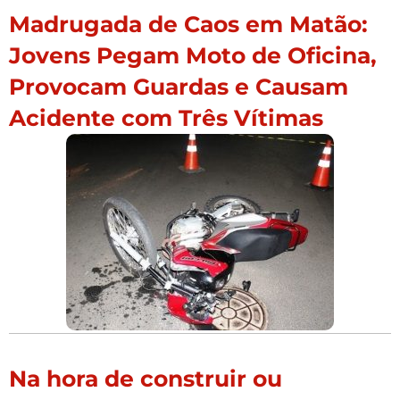
Madrugada de Caos em Matão:
Jovens Pegam Moto de Oficina,
Provocam Guardas e Causam
Acidente com Três Vítimas
Na hora de construir ou