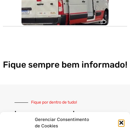
Fique sempre bem informado!
Fique por dentro de tudo!
Inscreva-se e receba nossas
notícias sempre atualizadas
Gerenciar Consentimento
de Cookies