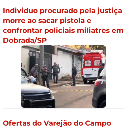
Individuo procurado pela justiça
morre ao sacar pistola e
confrontar policiais miliatres em
Dobrada/SP
Ofertas do Varejão do Campo