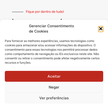
Fique por dentro de tudo!
Inscreva-se e receba nossas
notícias sempre atualizadas
Gerenciar Consentimento
de Cookies
Para fornecer as melhores experiências, usamos tecnologias como
cookies para armazenar e/ou acessar informações do dispositivo. O
consentimento para essas tecnologias nos permitirá processar dados
como comportamento de navegação ou IDs exclusivos neste site. Não
INSCREVER
consentir ou retirar o consentimento pode afetar negativamente certos
recursos e funções.
Siga-nos
Aceitar
Negar
Ver preferências