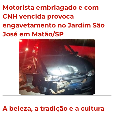
Motorista embriagado e com
CNH vencida provoca
engavetamento no Jardim São
José em Matão/SP
A beleza, a tradição e a cultura