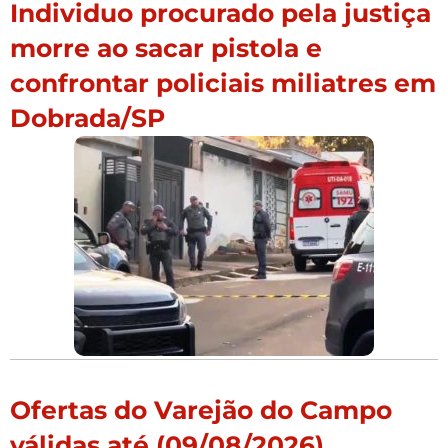
Individuo procurado pela justiça
morre ao sacar pistola e
confrontar policiais miliatres em
Dobrada/SP
Ofertas do Varejão do Campo
válidas até (09/08/2026)