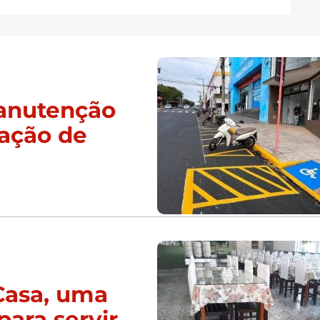
manutenção
zação de
Casa, uma
para servir