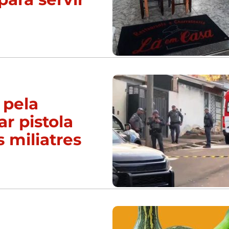
 pela
ar pistola
s miliatres