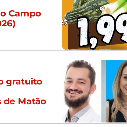
 do Campo
026)
 gratuito
s de Matão