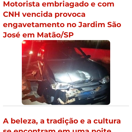
Motorista embriagado e com
CNH vencida provoca
engavetamento no Jardim São
José em Matão/SP
A beleza, a tradição e a cultura
se encontram em uma noite