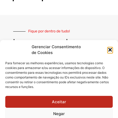
Fique por dentro de tudo!
Inscreva-se e receba nossas
notícias sempre atualizadas
Gerenciar Consentimento
de Cookies
Para fornecer as melhores experiências, usamos tecnologias como
cookies para armazenar e/ou acessar informações do dispositivo. O
consentimento para essas tecnologias nos permitirá processar dados
como comportamento de navegação ou IDs exclusivos neste site. Não
INSCREVER
consentir ou retirar o consentimento pode afetar negativamente certos
recursos e funções.
Siga-nos
Aceitar
Negar