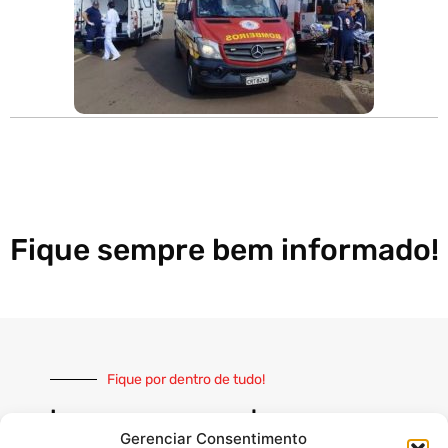
Fique sempre bem informado!
Fique por dentro de tudo!
Inscreva-se e receba nossas
notícias sempre atualizadas
Gerenciar Consentimento