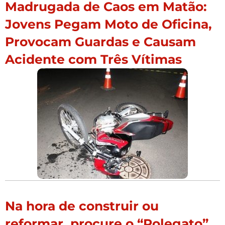
Madrugada de Caos em Matão:
Jovens Pegam Moto de Oficina,
Provocam Guardas e Causam
Acidente com Três Vítimas
Na hora de construir ou
reformar, procure o “Polegato”