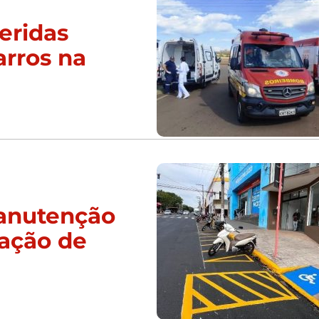
eridas
arros na
manutenção
zação de