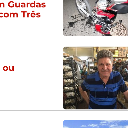
am Guardas
com Três
r ou