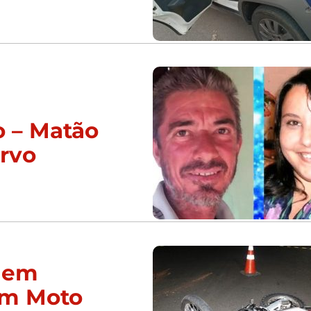
o – Matão
urvo
 em
am Moto