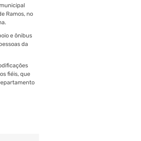
 municipal
 de Ramos, no
ma.
poio e ônibus
 pessoas da
odificações
s fiéis, que
o Departamento