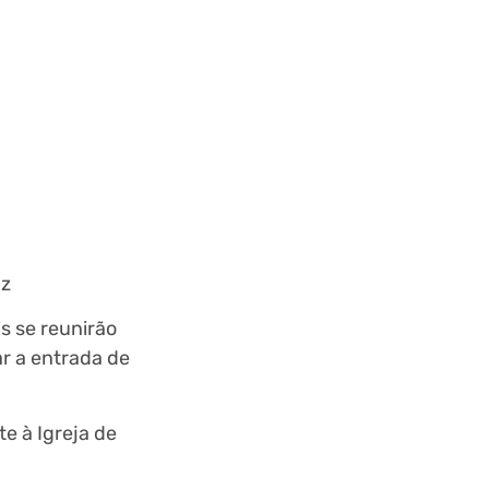
uz
s se reunirão
ar a entrada de
e à Igreja de