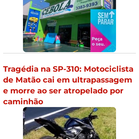
Tragédia na SP-310: Motociclista
de Matão cai em ultrapassagem
e morre ao ser atropelado por
caminhão