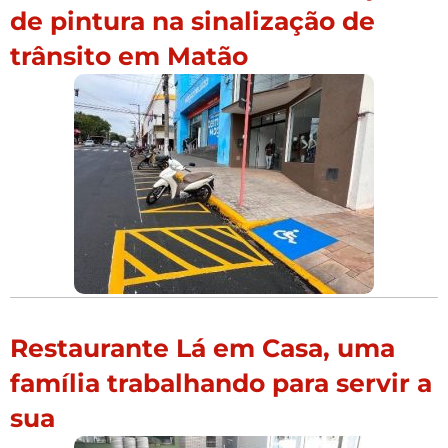
de pintura na sinalização de
trânsito em Matão
Restaurante Lá em Casa, uma
família trabalhando para servir a
sua