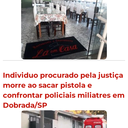
Individuo procurado pela justiça
morre ao sacar pistola e
confrontar policiais miliatres em
Dobrada/SP