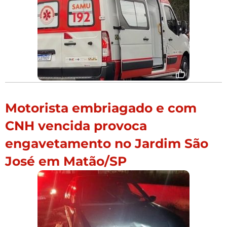
Motorista embriagado e com
CNH vencida provoca
engavetamento no Jardim São
José em Matão/SP