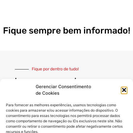
Fique sempre bem informado!
Fique por dentro de tudo!
Inscreva-se e receba nossas
notícias sempre atualizadas
Gerenciar Consentimento
de Cookies
Para fornecer as melhores experiências, usamos tecnologias como
cookies para armazenar e/ou acessar informações do dispositivo. O
consentimento para essas tecnologias nos permitirá processar dados
como comportamento de navegação ou IDs exclusivos neste site. Não
INSCREVER
consentir ou retirar o consentimento pode afetar negativamente certos
recursos e funções.