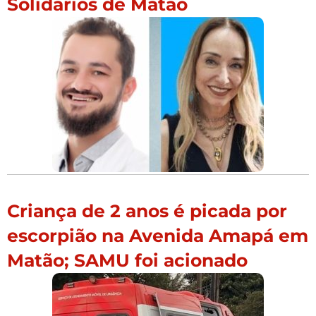
Solidários de Matão
Criança de 2 anos é picada por
escorpião na Avenida Amapá em
Matão; SAMU foi acionado