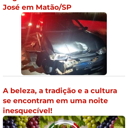
José em Matão/SP
A beleza, a tradição e a cultura
se encontram em uma noite
inesquecível!