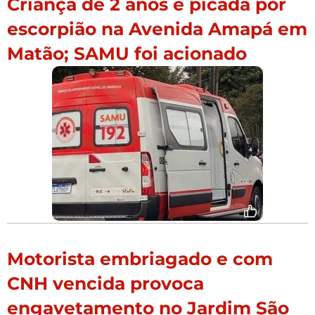
Criança de 2 anos é picada por
escorpião na Avenida Amapá em
Matão; SAMU foi acionado
Motorista embriagado e com
CNH vencida provoca
engavetamento no Jardim São