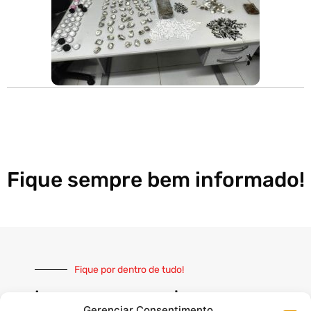
Fique sempre bem informado!
Fique por dentro de tudo!
Inscreva-se e receba nossas
Gerenciar Consentimento