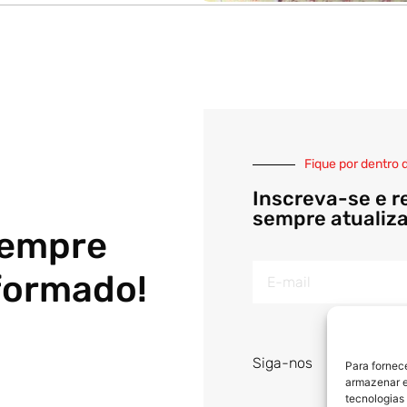
Fique por dentro 
Inscreva-se e r
sempre atualiz
sempre
formado!
Siga-nos
Para fornec
armazenar e
tecnologias