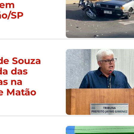
 em
ão/SP
de Souza
da das
as na
e Matão