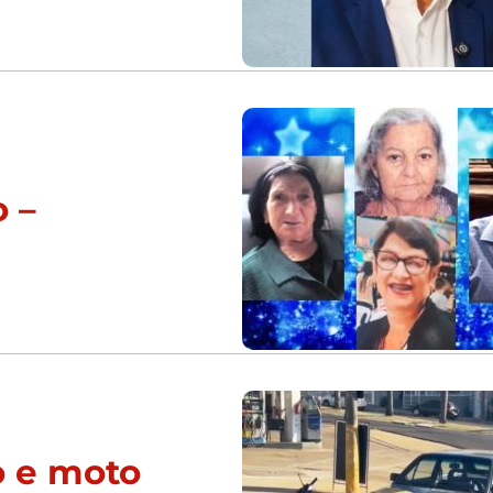
 –
o e moto