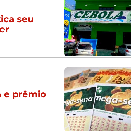
ica seu
er
 e prêmio