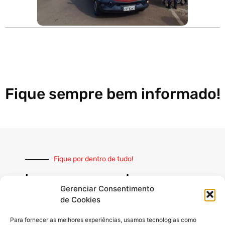
Fique sempre bem informado!
Fique por dentro de tudo!
Inscreva-se e receba nossas
notícias sempre atualizadas
Gerenciar Consentimento
de Cookies
Para fornecer as melhores experiências, usamos tecnologias como