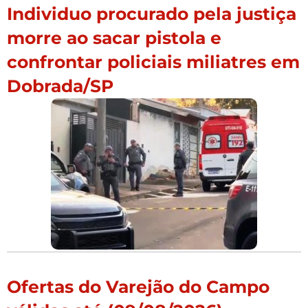
Individuo procurado pela justiça
morre ao sacar pistola e
confrontar policiais miliatres em
Dobrada/SP
Ofertas do Varejão do Campo