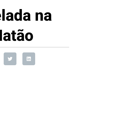
elada na
Matão