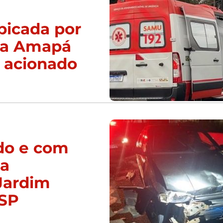
picada por
da Amapá
 acionado
do e com
ca
Jardim
/SP