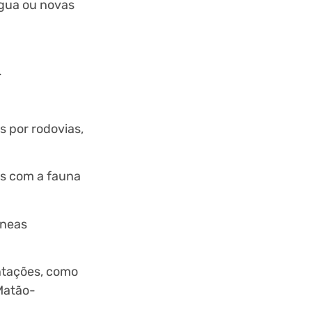
água ou novas
.
s por rodovias,
es com a fauna
âneas
ntações, como
(Matão-