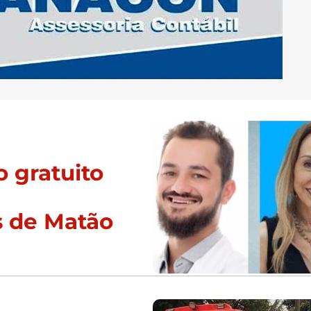
 gratuito
s de Matão