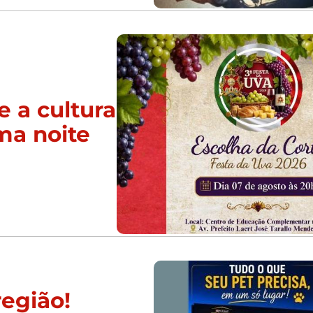
e a cultura
ma noite
região!