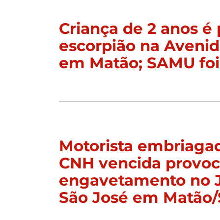
Criança de 2 anos é 
escorpião na Aveni
em Matão; SAMU foi
Motorista embriaga
CNH vencida provo
engavetamento no 
São José em Matão