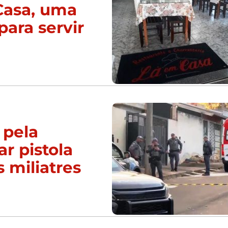
Casa, uma
para servir
 pela
ar pistola
s miliatres