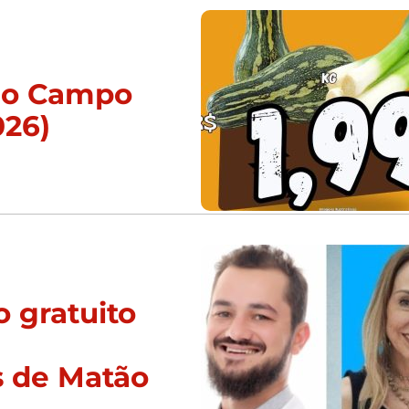
 do Campo
026)
 gratuito
s de Matão